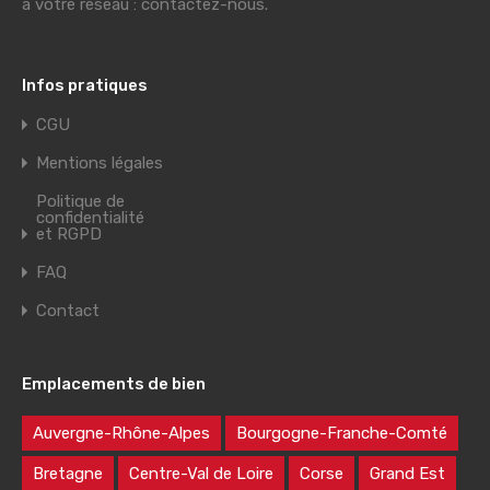
à votre réseau : contactez-nous.
Infos pratiques
CGU
Mentions légales
Politique de
confidentialité
et RGPD
FAQ
Contact
Emplacements de bien
Auvergne-Rhône-Alpes
Bourgogne-Franche-Comté
Bretagne
Centre-Val de Loire
Corse
Grand Est