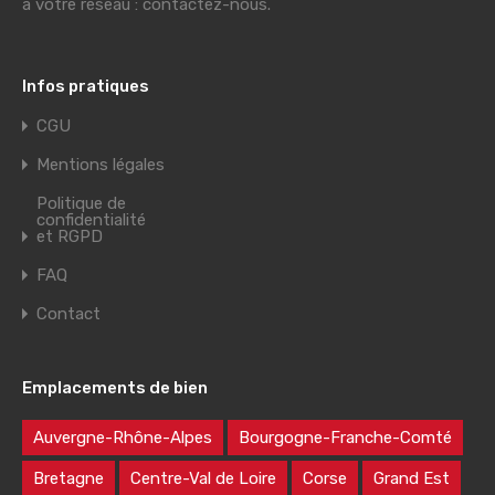
à votre réseau : contactez-nous.
Infos pratiques
CGU
Mentions légales
Politique de
confidentialité
et RGPD
FAQ
Contact
Emplacements de bien
Auvergne-Rhône-Alpes
Bourgogne-Franche-Comté
Bretagne
Centre-Val de Loire
Corse
Grand Est