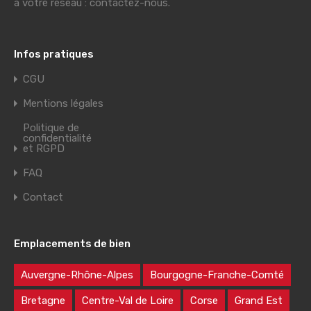
à votre réseau : contactez-nous.
Infos pratiques
CGU
Mentions légales
Politique de
confidentialité
et RGPD
FAQ
Contact
Emplacements de bien
Auvergne-Rhône-Alpes
Bourgogne-Franche-Comté
Bretagne
Centre-Val de Loire
Corse
Grand Est