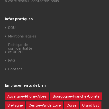
à votre réseau : contactez-nous.
Infos pratiques
CGU
Mentions légales
Politique de
confidentialité
et RGPD
FAQ
Contact
Emplacements de bien
Auvergne-Rhône-Alpes
Bourgogne-Franche-Comté
Bretagne
Centre-Val de Loire
Corse
Grand Est