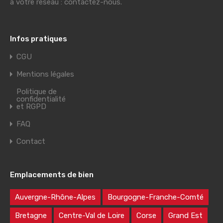
à votre réseau : contactez-nous.
Infos pratiques
CGU
Mentions légales
Politique de
confidentialité
et RGPD
FAQ
Contact
Emplacements de bien
Auvergne-Rhône-Alpes
Bourgogne-Franche-Comté
Bretagne
Centre-Val de Loire
Corse
Grand Est