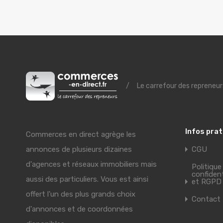
/
Le carrefour des repreneur
Infos pra
Commerces en direct agrège les
annonces de plusieurs dizaines
CGU
d'agences et réseaux immobiliers mais
Politique
confident
aussi des particuliers. Vous est ainsi
et RGPD
offert l'un des plus grands choix
Contact
d'annonces et de coordonnées