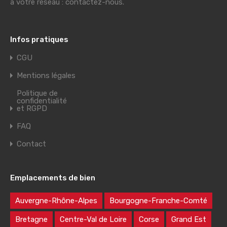
à votre réseau : contactez-nous.
Infos pratiques
CGU
Mentions légales
Politique de
confidentialité
et RGPD
FAQ
Contact
Emplacements de bien
Auvergne-Rhône-Alpes
Bourgogne-Franche-Comté
Bretagne
Centre-Val de Loire
Corse
Grand Est