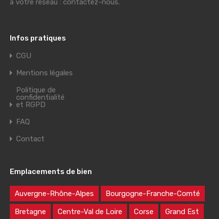
à votre réseau : contactez-nous.
Infos pratiques
CGU
Mentions légales
Politique de
confidentialité
et RGPD
FAQ
Contact
Emplacements de bien
Auvergne-Rhône-Alpes
Bourgogne-Franche-Comté
Bretagne
Centre-Val de Loire
Corse
Grand Est