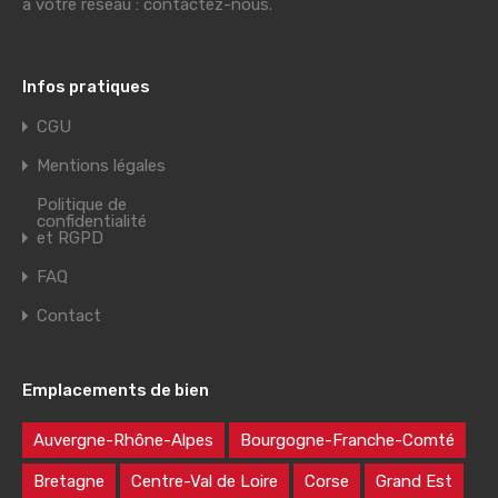
à votre réseau : contactez-nous.
Infos pratiques
CGU
Mentions légales
Politique de
confidentialité
et RGPD
FAQ
Contact
Emplacements de bien
Auvergne-Rhône-Alpes
Bourgogne-Franche-Comté
Bretagne
Centre-Val de Loire
Corse
Grand Est