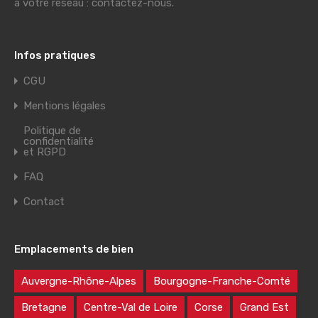
à votre réseau : contactez-nous.
Infos pratiques
CGU
Mentions légales
Politique de
confidentialité
et RGPD
FAQ
Contact
Emplacements de bien
Auvergne-Rhône-Alpes
Bourgogne-Franche-Comté
Bretagne
Centre-Val de Loire
Corse
Grand Est