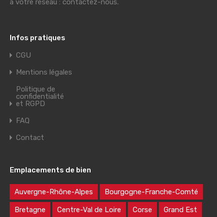
à votre réseau : contactez-nous.
Infos pratiques
CGU
Mentions légales
Politique de
confidentialité
et RGPD
FAQ
Contact
Emplacements de bien
Auvergne-Rhône-Alpes
Bourgogne-Franche-Comté
Bretagne
Centre-Val de Loire
Corse
Grand Est