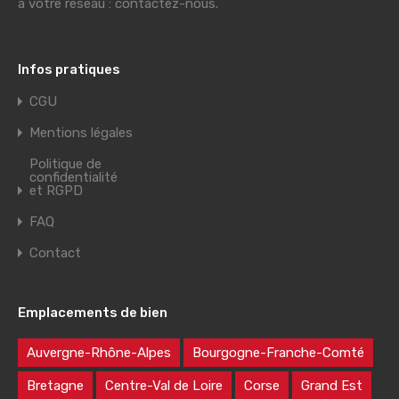
à votre réseau : contactez-nous.
Infos pratiques
CGU
Mentions légales
Politique de
confidentialité
et RGPD
FAQ
Contact
Emplacements de bien
Auvergne-Rhône-Alpes
Bourgogne-Franche-Comté
Bretagne
Centre-Val de Loire
Corse
Grand Est