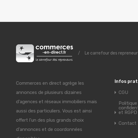
/
Le carrefour des repreneur
Infos pra
Commerces en direct agrège les
annonces de plusieurs dizaines
CGU
d'agences et réseaux immobiliers mais
Politique
confident
aussi des particuliers. Vous est ainsi
et RGPD
offert l'un des plus grands choix
Contact
d'annonces et de coordonnées