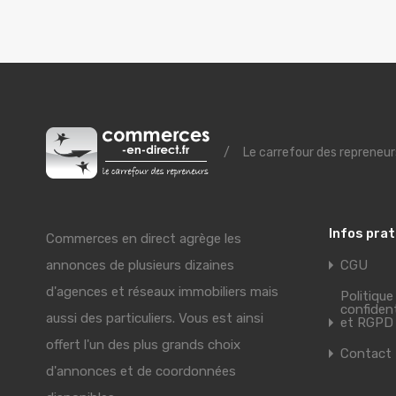
/
Le carrefour des repreneur
Infos pra
Commerces en direct agrège les
annonces de plusieurs dizaines
CGU
d'agences et réseaux immobiliers mais
Politique
confident
aussi des particuliers. Vous est ainsi
et RGPD
offert l'un des plus grands choix
Contact
d'annonces et de coordonnées