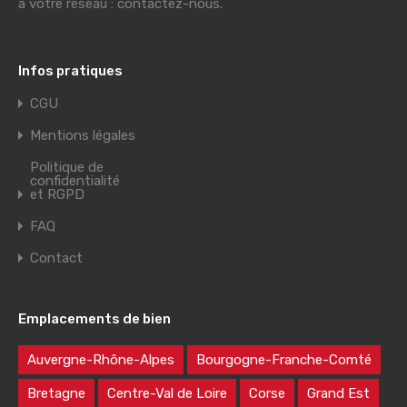
à votre réseau : contactez-nous.
Infos pratiques
CGU
Mentions légales
Politique de
confidentialité
et RGPD
FAQ
Contact
Emplacements de bien
Auvergne-Rhône-Alpes
Bourgogne-Franche-Comté
Bretagne
Centre-Val de Loire
Corse
Grand Est