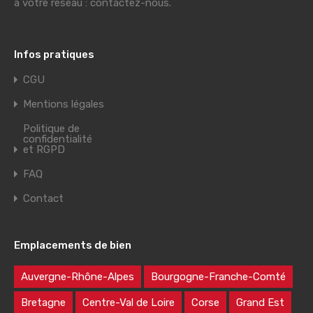
à votre réseau : contactez-nous.
Infos pratiques
CGU
Mentions légales
Politique de
confidentialité
et RGPD
FAQ
Contact
Emplacements de bien
Auvergne-Rhône-Alpes
Bourgogne-Franche-Comté
Bretagne
Centre-Val de Loire
Corse
Grand Est