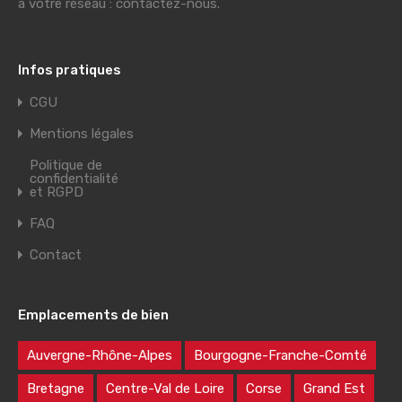
à votre réseau : contactez-nous.
Infos pratiques
CGU
Mentions légales
Politique de
confidentialité
et RGPD
FAQ
Contact
Emplacements de bien
Auvergne-Rhône-Alpes
Bourgogne-Franche-Comté
Bretagne
Centre-Val de Loire
Corse
Grand Est