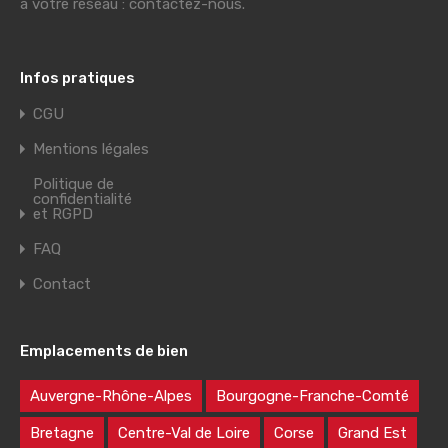
à votre réseau : contactez-nous.
Infos pratiques
CGU
Mentions légales
Politique de
confidentialité
et RGPD
FAQ
Contact
Emplacements de bien
Auvergne-Rhône-Alpes
Bourgogne-Franche-Comté
Bretagne
Centre-Val de Loire
Corse
Grand Est