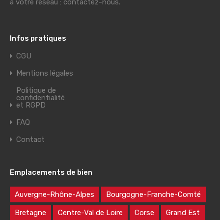
à votre réseau : contactez-nous.
Infos pratiques
CGU
Mentions légales
Politique de
confidentialité
et RGPD
FAQ
Contact
Emplacements de bien
Auvergne-Rhône-Alpes
Bourgogne-Franche-Comté
Bretagne
Centre-Val de Loire
Corse
Grand Est