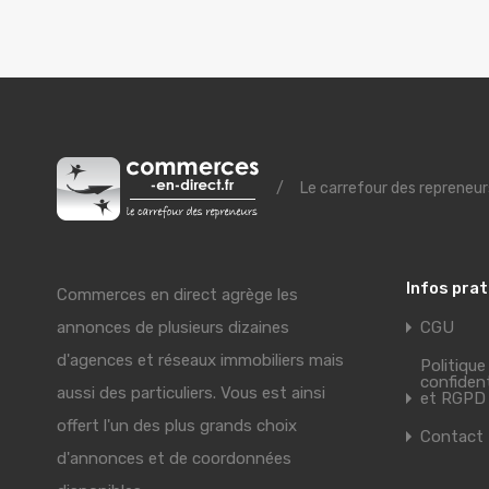
/
Le carrefour des repreneur
Infos pra
Commerces en direct agrège les
annonces de plusieurs dizaines
CGU
d'agences et réseaux immobiliers mais
Politique
confident
aussi des particuliers. Vous est ainsi
et RGPD
offert l'un des plus grands choix
Contact
d'annonces et de coordonnées