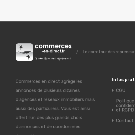
/
Le carrefour des repreneur
Infos pra
Commerces en direct agrège les
annonces de plusieurs dizaines
CGU
d'agences et réseaux immobiliers mais
Politique
confident
aussi des particuliers. Vous est ainsi
et RGPD
offert l'un des plus grands choix
Contact
d'annonces et de coordonnées