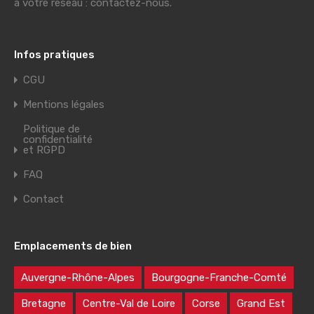
à votre réseau : contactez-nous.
Infos pratiques
CGU
Mentions légales
Politique de
confidentialité
et RGPD
FAQ
Contact
Emplacements de bien
Auvergne-Rhône-Alpes
Bourgogne-Franche-Comté
Bretagne
Centre-Val de Loire
Corse
Grand Est