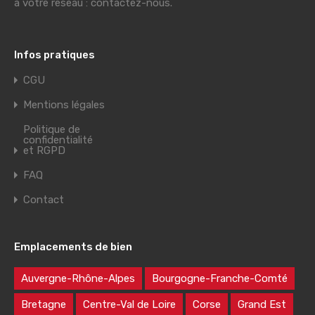
à votre réseau : contactez-nous.
Infos pratiques
CGU
Mentions légales
Politique de
confidentialité
et RGPD
FAQ
Contact
Emplacements de bien
Auvergne-Rhône-Alpes
Bourgogne-Franche-Comté
Bretagne
Centre-Val de Loire
Corse
Grand Est