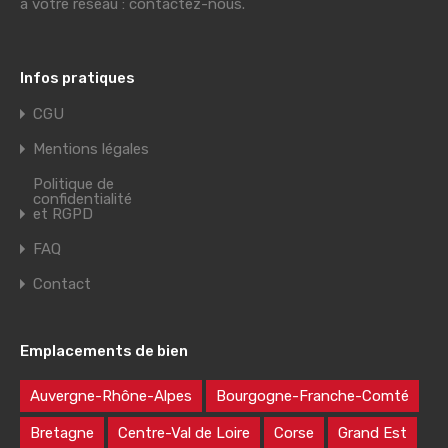
à votre réseau : contactez-nous.
Infos pratiques
CGU
Mentions légales
Politique de
confidentialité
et RGPD
FAQ
Contact
Emplacements de bien
Auvergne-Rhône-Alpes
Bourgogne-Franche-Comté
Bretagne
Centre-Val de Loire
Corse
Grand Est