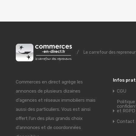
/
Le carrefour des repreneur
Infos pra
Commerces en direct agrège les
annonces de plusieurs dizaines
CGU
d'agences et réseaux immobiliers mais
Politique
confident
aussi des particuliers. Vous est ainsi
et RGPD
offert l'un des plus grands choix
Contact
d'annonces et de coordonnées