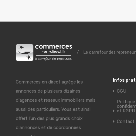
/
Le carrefour des repreneur
Infos pra
Commerces en direct agrège les
annonces de plusieurs dizaines
CGU
d'agences et réseaux immobiliers mais
Politique
confident
aussi des particuliers. Vous est ainsi
et RGPD
offert l'un des plus grands choix
Contact
d'annonces et de coordonnées