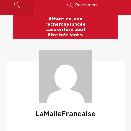
Rechercher
Attention, une
recherche lancée
sans critère peut
être très lente.
LaMalleFrancaise