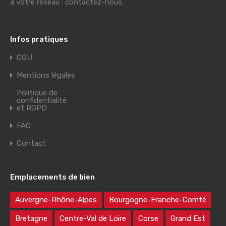
à votre réseau : contactez-nous.
Infos pratiques
CGU
Mentions légales
Politique de
confidentialité
et RGPD
FAQ
Contact
Emplacements de bien
Auvergne-Rhône-Alpes
Bourgogne-Franche-Comté
Bretagne
Centre-Val de Loire
Corse
Grand Est