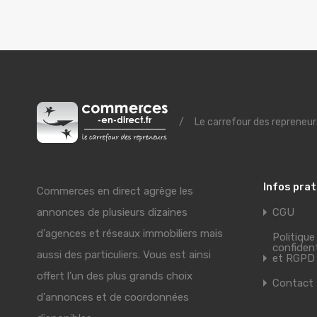
/
Le carrefour des repreneur
Infos pra
Commerces en direct agrège les
annonces de plusieurs dizaines
CGU
d'agences et réseaux immobiliers mais
Politique
confident
aussi des particuliers. Vous est ainsi
et RGPD
offert l'un des plus grands choix
Contact
d'annonces et de coordonnées