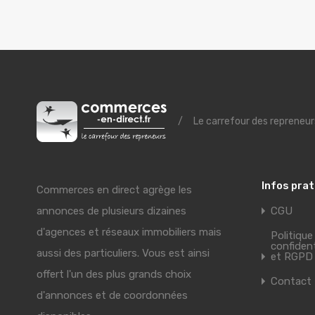
/
Le carrefour des repreneur
Infos pra
Commerces en direct agrège les
annonces de plusieurs dizaines
CGU
d'agences et réseaux immobiliers mais
Politique
confident
aussi des particuliers. Vous est ainsi
et RGPD
offert l'un des plus grands choix
Contact
d'annonces et de coordonnées