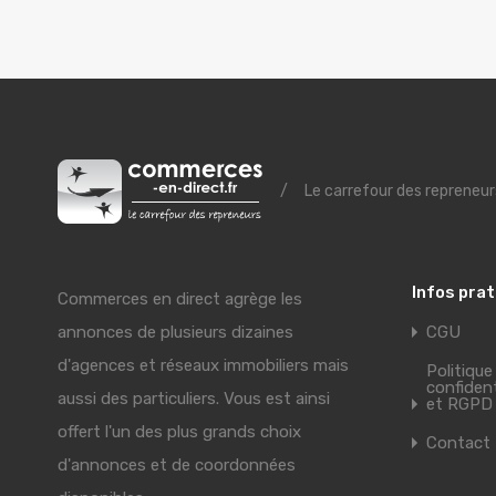
/
Le carrefour des repreneur
Infos pra
Commerces en direct agrège les
annonces de plusieurs dizaines
CGU
d'agences et réseaux immobiliers mais
Politique
confident
aussi des particuliers. Vous est ainsi
et RGPD
offert l'un des plus grands choix
Contact
d'annonces et de coordonnées