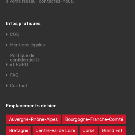
à votre réseau : contactez-nous.
Infos pratiques
CGU
Mentions légales
Politique de
confidentialité
et RGPD
FAQ
Contact
Emplacements de bien
Auvergne-Rhône-Alpes
Bourgogne-Franche-Comté
Bretagne
Centre-Val de Loire
Corse
Grand Est