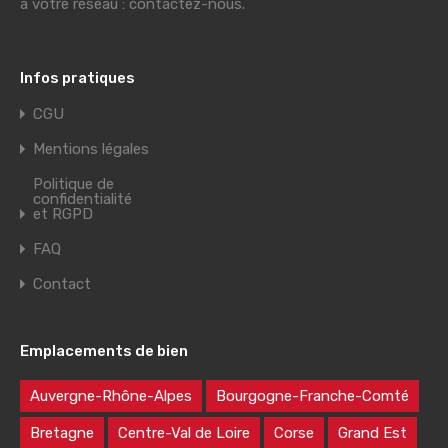
à votre réseau : contactez-nous.
Infos pratiques
CGU
Mentions légales
Politique de
confidentialité
et RGPD
FAQ
Contact
Emplacements de bien
Auvergne-Rhône-Alpes
Bourgogne-Franche-Comté
Bretagne
Centre-Val de Loire
Corse
Grand Est