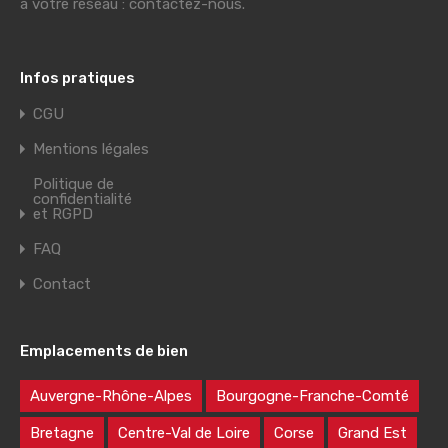
à votre réseau : contactez-nous.
Infos pratiques
CGU
Mentions légales
Politique de
confidentialité
et RGPD
FAQ
Contact
Emplacements de bien
Auvergne-Rhône-Alpes
Bourgogne-Franche-Comté
Bretagne
Centre-Val de Loire
Corse
Grand Est