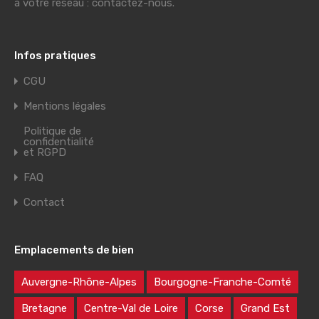
à votre réseau : contactez-nous.
Infos pratiques
CGU
Mentions légales
Politique de
confidentialité
et RGPD
FAQ
Contact
Emplacements de bien
Auvergne-Rhône-Alpes
Bourgogne-Franche-Comté
Bretagne
Centre-Val de Loire
Corse
Grand Est