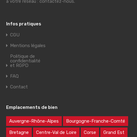
à votre réseau : contactez-nous.
Infos pratiques
CGU
Mentions légales
Politique de
confidentialité
et RGPD
FAQ
Contact
Emplacements de bien
Auvergne-Rhône-Alpes
Bourgogne-Franche-Comté
Bretagne
Centre-Val de Loire
Corse
Grand Est