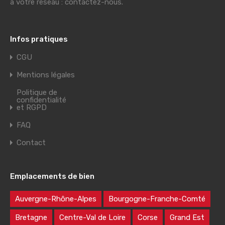
à votre réseau : contactez-nous.
Infos pratiques
CGU
Mentions légales
Politique de
confidentialité
et RGPD
FAQ
Contact
Emplacements de bien
Auvergne-Rhône-Alpes
Bourgogne-Franche-Comté
Bretagne
Centre-Val de Loire
Corse
Grand Est