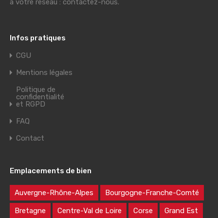
à votre réseau : contactez-nous.
Infos pratiques
CGU
Mentions légales
Politique de
confidentialité
et RGPD
FAQ
Contact
Emplacements de bien
Auvergne-Rhône-Alpes
Bourgogne-Franche-Comté
Bretagne
Centre-Val de Loire
Corse
Grand Est