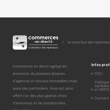
/
Le carrefour des repreneur
Infos pra
Commerces en direct agrège les
annonces de plusieurs dizaines
CGU
d'agences et réseaux immobiliers mais
Politique
confident
aussi des particuliers. Vous est ainsi
et RGPD
offert l'un des plus grands choix
Contact
d'annonces et de coordonnées