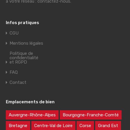
à votre réseau : contactez-nous.
Infos pratiques
CGU
Mentions légales
Politique de
confidentialité
et RGPD
FAQ
Contact
Emplacements de bien
Auvergne-Rhône-Alpes
Bourgogne-Franche-Comté
Bretagne
Centre-Val de Loire
Corse
Grand Est