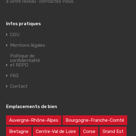
à votre réseau : contactez-nous.
Infos pratiques
CGU
Mentions légales
Politique de
confidentialité
et RGPD
FAQ
Contact
Emplacements de bien
Auvergne-Rhône-Alpes
Bourgogne-Franche-Comté
Bretagne
Centre-Val de Loire
Corse
Grand Est