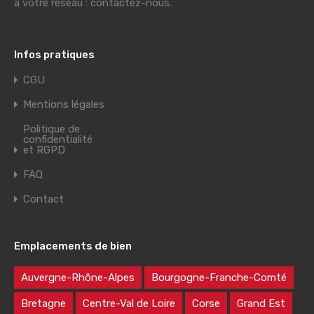
à votre réseau : contactez-nous.
Infos pratiques
CGU
Mentions légales
Politique de
confidentialité
et RGPD
FAQ
Contact
Emplacements de bien
Auvergne-Rhône-Alpes
Bourgogne-Franche-Comté
Bretagne
Centre-Val de Loire
Corse
Grand Est