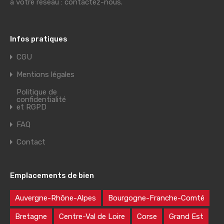
à votre réseau : contactez-nous.
Infos pratiques
CGU
Mentions légales
Politique de
confidentialité
et RGPD
FAQ
Contact
Emplacements de bien
Auvergne-Rhône-Alpes
Bourgogne-Franche-Comté
Bretagne
Centre-Val de Loire
Corse
Grand Est