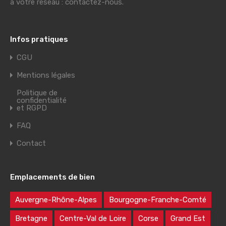
à votre réseau : contactez-nous.
Infos pratiques
CGU
Mentions légales
Politique de
confidentialité
et RGPD
FAQ
Contact
Emplacements de bien
Auvergne-Rhône-Alpes
Bourgogne-Franche-Comté
Bretagne
Centre-Val de Loire
Corse
Grand Est