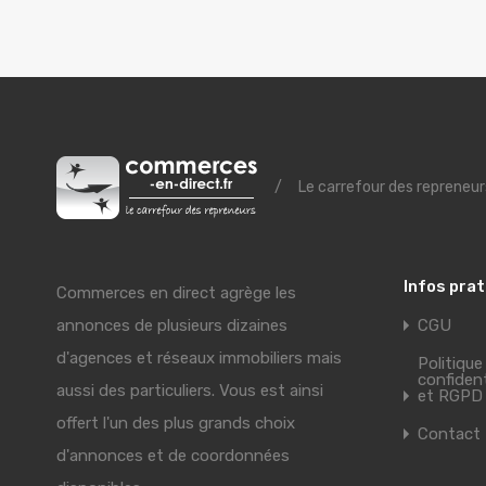
/
Le carrefour des repreneur
Infos pra
Commerces en direct agrège les
annonces de plusieurs dizaines
CGU
d'agences et réseaux immobiliers mais
Politique
confident
aussi des particuliers. Vous est ainsi
et RGPD
offert l'un des plus grands choix
Contact
d'annonces et de coordonnées