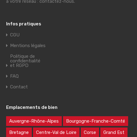
à votre réseau : contactez-nous.
Infos pratiques
CGU
Mentions légales
Politique de
confidentialité
et RGPD
FAQ
Contact
Emplacements de bien
Auvergne-Rhône-Alpes
Bourgogne-Franche-Comté
Bretagne
Centre-Val de Loire
Corse
Grand Est