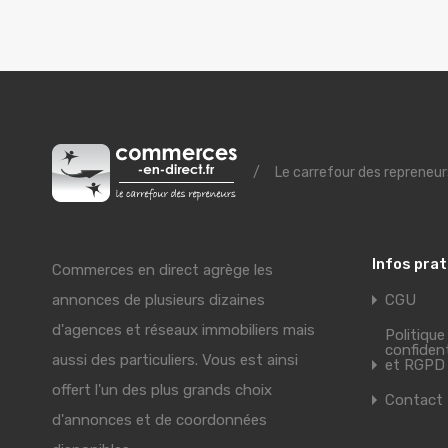
/
Le carrefour des repreneur
Infos pra
Commerces en direct agrège les
annonces de plusieurs dizaines
CGU
d'agences et réseaux immobiliers mais
Politique
confident
aussi des particuliers. Vous est ainsi
et RGPD
offert l'un des plus grands choix
Contact
d'annonces et de coordonnées