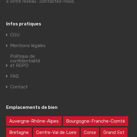
à votre réseau : contactez-nous.
Infos pratiques
CGU
Mentions légales
Politique de
confidentialité
et RGPD
FAQ
Contact
Emplacements de bien
Auvergne-Rhône-Alpes
Bourgogne-Franche-Comté
Bretagne
Centre-Val de Loire
Corse
Grand Est