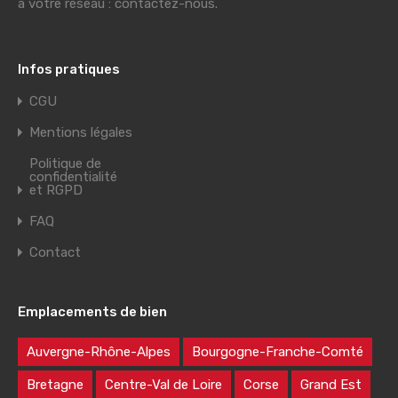
à votre réseau : contactez-nous.
Infos pratiques
CGU
Mentions légales
Politique de
confidentialité
et RGPD
FAQ
Contact
Emplacements de bien
Auvergne-Rhône-Alpes
Bourgogne-Franche-Comté
Bretagne
Centre-Val de Loire
Corse
Grand Est