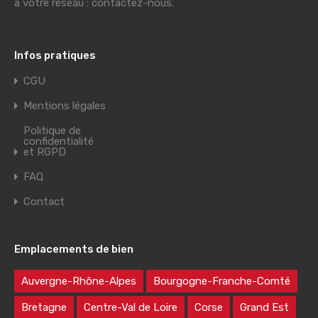
à votre réseau : contactez-nous.
Infos pratiques
CGU
Mentions légales
Politique de
confidentialité
et RGPD
FAQ
Contact
Emplacements de bien
Auvergne-Rhône-Alpes
Bourgogne-Franche-Comté
Bretagne
Centre-Val de Loire
Corse
Grand Est